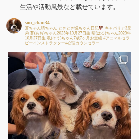
生活や活動風景など載せています。
sou_chan34
蒼ちゃん晴ちゃん
ときどき颯ちゃん日記
キャバリア3兄
弟
蒼(あお)ちゃん2023年10月27日生
晴(はる)ちゃん2023年
10月27日生
颯(そう)ちゃん7歳7ヶ月お空組
#アニマルセラ
ピーインストラクター#心理カウンセラー